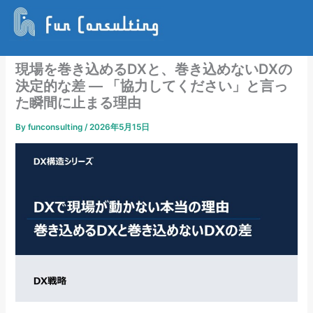
内
容
を
ス
現場を巻き込めるDXと、巻き込めないDXの
キ
決定的な差 — 「協力してください」と言っ
ッ
た瞬間に止まる理由
プ
By
funconsulting
/
2026年5月15日