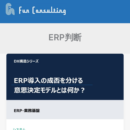
内
容
を
ス
キ
ERP判断
ッ
プ
システム